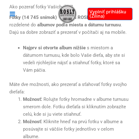
Preskočiť
Ako pozerať fotky Vašich detí?
na
Vyplniť prihlášku
(Žilina)
Fotky (14 745 snímok) z tábora ROSLY 2024
sú
obsah
rozdelené do
albumov podľa miesta a dátumu turnusu
.
Dajú sa dobre zobraziť a prezerať v počítači aj na mobile.
Najprv si otvorte album nižšie
s miestom a
dátumom turnusu, kde bolo Vaše dieťa, aby ste si
vedeli rýchlejšie nájsť a stiahnuť fotky, ktoré sa
Vám páčia.
Máte dve možnosti, ako prezerať a sťahovať fotky svojho
dieťaťa:
Možnosť:
Rolujte fotky hromadne v albume turnusu
smerom dole. Fotku dieťaťa si kliknutím zobrazíte
celú, kde si ju viete stiahnuť.
Možnosť:
Kliknite hneď na prvú fotku v albume a
posúvajte si väčšie fotky jednotlivo v celom
albume.