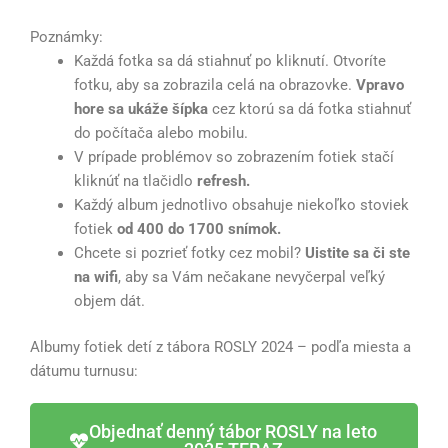
Poznámky:
Každá fotka sa dá stiahnuť po kliknutí. Otvoríte
fotku, aby sa zobrazila celá na obrazovke.
Vpravo
hore sa ukáže šípka
cez ktorú sa dá fotka stiahnuť
do počítača alebo mobilu.
V prípade problémov so zobrazením fotiek stačí
kliknúť na tlačidlo
refresh.
Každý album jednotlivo obsahuje niekoľko stoviek
fotiek
od 400 do 1700 snímok.
Chcete si pozrieť fotky cez mobil?
Uistite sa či ste
na wifi
, aby sa Vám nečakane nevyčerpal veľký
objem dát.
Albumy fotiek detí z tábora ROSLY 2024 – podľa miesta a
dátumu turnusu:
Objednať denný tábor ROSLY na leto