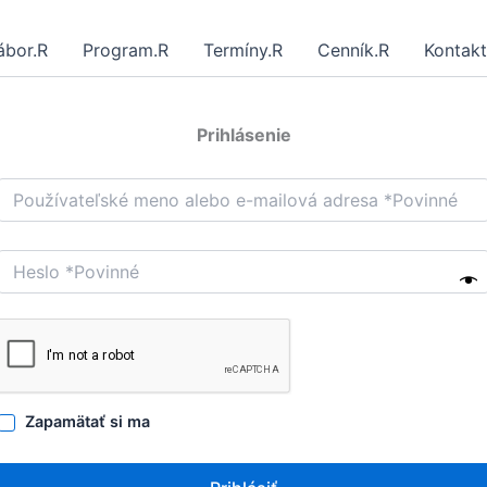
ábor.R
Program.R
Termíny.R
Cenník.R
Kontakt
Prihlásenie
Zapamätať si ma