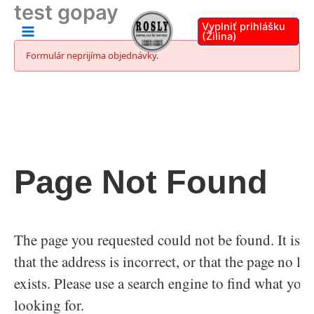
test gopay
Preskočiť
na
Vyplniť prihlášku
(Žilina)
obsah
Formulár neprijíma objednávky.